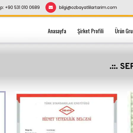
: +90 531 010 0689
bilgi@ozbayatlilartarim.com
Anasayfa
Şirket Profili
Ürün Gru
.::. S