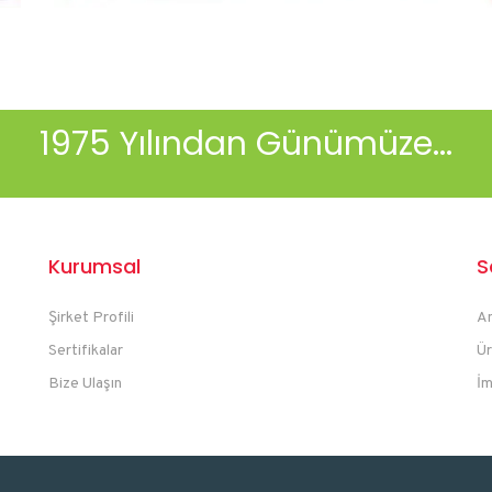
1975 Yılından Günümüze...
Kurumsal
S
Şirket Profili
A
Sertifikalar
Ür
Bize Ulaşın
İm